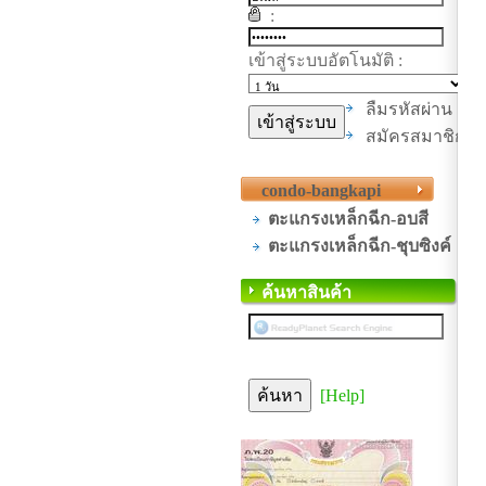
:
เข้าสู่ระบบอัตโนมัติ :
ลืมรหัสผ่าน
สมัครสมาชิก
condo-bangkapi
ตะแกรงเหล็กฉีก-อบสี
ตะแกรงเหล็กฉีก-ชุบซิงค์
ค้นหาสินค้า
[Help]