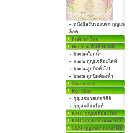
หนังสือรับรองบจก-กุญแจ
ล็อค
สินค้ามาใหม่
Hot Item-สินค้าขายดี
Imota-ก๊อกน้ำ
Imota-กุญแจคีอะไลท์
Imota-ลูกบิดทั่วไป
Imota-ลูกบิดห้องน้ำ
Master Key
Key Alike
กุญแจมาสเตอร์คีย์
กุญแจคีอะไลท์
KMC-กุญแจคีย์อะไลท์
KMC-กุญแจมาสเตอร์คีย์
S&M-กุญแจมาสเตอร์คีย์