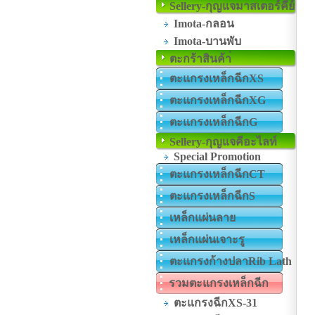
Sellery-กุญแจมาสเตอร์คีย์
Imota-กลอน
Imota-บานพับ
ตะกร้าสินค้า่
ตะแกรงเหล็กฉีกXS
ตะแกรงเหล็กฉีกXG
ตะแกรงเหล็กฉีกG
Sellery-กุญแจคีอะไลท์
Special Promotion
ตะแกรงเหล็กฉีกCT
ตะแกรงเหล็กฉีกS
เหล็กแผ่นลาย
เหล็กแผ่นเจาะรู
ตะแกรงก้างปลาRib Lath
รวมตะแกรงเหล็กฉีก
ตะแกรงฉีกXS-31