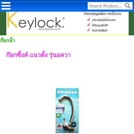
ก๊อกน้ำ
ก๊อกซิ้งค์ แนวตั้ง รุ่นอควา