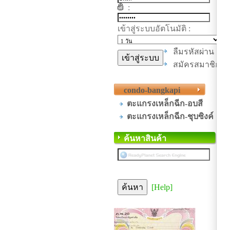
:
เข้าสู่ระบบอัตโนมัติ :
ลืมรหัสผ่าน
สมัครสมาชิก
condo-bangkapi
ตะแกรงเหล็กฉีก-อบสี
ตะแกรงเหล็กฉีก-ชุบซิงค์
ค้นหาสินค้า
[Help]