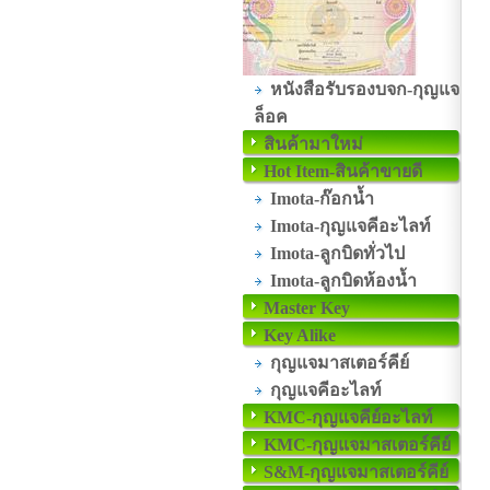
หนังสือรับรองบจก-กุญแจ
ล็อค
สินค้ามาใหม่
Hot Item-สินค้าขายดี
Imota-ก๊อกน้ำ
Imota-กุญแจคีอะไลท์
Imota-ลูกบิดทั่วไป
Imota-ลูกบิดห้องน้ำ
Master Key
Key Alike
กุญแจมาสเตอร์คีย์
กุญแจคีอะไลท์
KMC-กุญแจคีย์อะไลท์
KMC-กุญแจมาสเตอร์คีย์
S&M-กุญแจมาสเตอร์คีย์