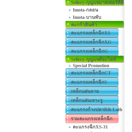
Sellery-กุญแจมาสเตอร์คีย์
Imota-กลอน
Imota-บานพับ
ตะกร้าสินค้า่
ตะแกรงเหล็กฉีกXS
ตะแกรงเหล็กฉีกXG
ตะแกรงเหล็กฉีกG
Sellery-กุญแจคีอะไลท์
Special Promotion
ตะแกรงเหล็กฉีกCT
ตะแกรงเหล็กฉีกS
เหล็กแผ่นลาย
เหล็กแผ่นเจาะรู
ตะแกรงก้างปลาRib Lath
รวมตะแกรงเหล็กฉีก
ตะแกรงฉีกXS-31