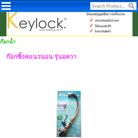
ก๊อกน้ำ
ก๊อกซิ้งคแนวนอน รุ่นอควา