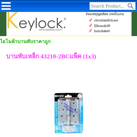
ไอโมต้าบานพับราคาถูก
บานพับเหล็ก 43210-2BCแพ็ค (1x3)